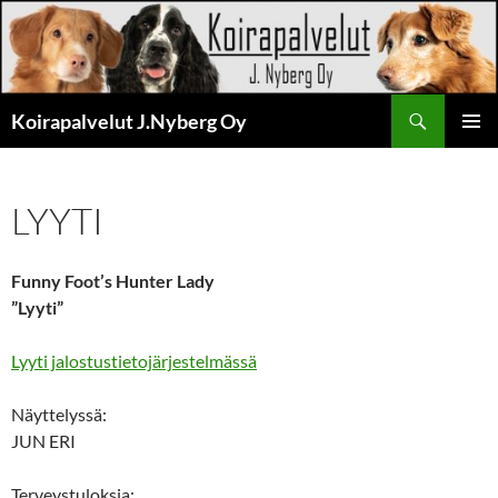
Siirry
sisältöön
Haku
Koirapalvelut J.Nyberg Oy
ENSISIJ
VALIKK
LYYTI
Funny Foot’s Hunter Lady
”Lyyti”
Lyyti jalostustietojärjestelmässä
Näyttelyssä:
JUN ERI
Terveystuloksia: