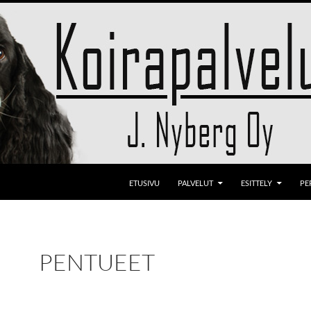
ETUSIVU
PALVELUT
ESITTELY
PE
PENTUEET