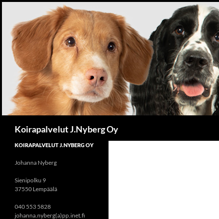
Siirry
sisältöön
Haku
Koirapalvelut J.Nyberg Oy
KOIRAPALVELUT J.NYBERG OY
Johanna Nyberg
Sienipolku 9
37550 Lempäälä
040 553 5828
johanna.nyberg(a)pp.inet.fi