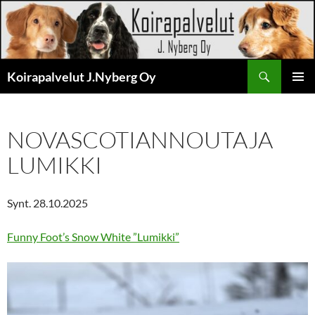
Siirry
sisältöön
Haku
Koirapalvelut J.Nyberg Oy
ENSISIJ
VALIKK
NOVASCOTIANNOUTAJA
LUMIKKI
Synt. 28.10.2025
Funny Foot’s Snow White ”Lumikki”